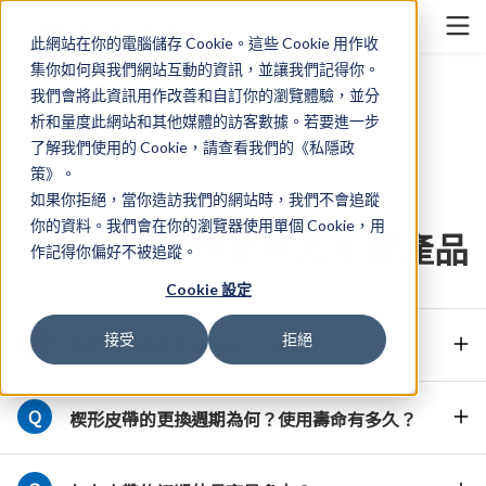
Cookieの設定
TAIWAN
此網站在你的電腦儲存 Cookie。這些 Cookie 用作收
集你如何與我們網站互動的資訊，並讓我們記得你。
我們會將此資訊用作改善和自訂你的瀏覽體驗，並分
FAQ
析和量度此網站和其他媒體的訪客數據。若要進一步
了解我們使用的 Cookie，請查看我們的《私隱政
策》。
如果你拒絕，當你造訪我們的網站時，我們不會追蹤
你的資料。我們會在你的瀏覽器使用單個 Cookie，用
一般產業用傳動帶及相關產品
作記得你偏好不被追蹤。
Cookie 設定
接受
拒絕
楔形皮帶是否符合 RoHS2 規範？
楔形皮帶的更換週期為何？使用壽命有多久？