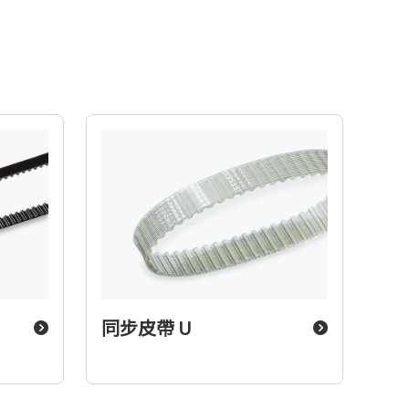
同步皮帶 U