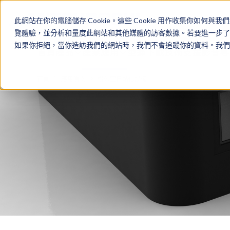
Cookieの設定
TAIWAN
此網站在你的電腦儲存 Cookie。這些 Cookie 用作收集你
覽體驗，並分析和量度此網站和其他媒體的訪客數據。若要進一步了解我
如果你拒絕，當你造訪我們的網站時，我們不會追蹤你的資料。我們會
首頁
產品
產業應用
型錄下載
技術支援
影音專
首頁
應用實例
辦公室自動化設備